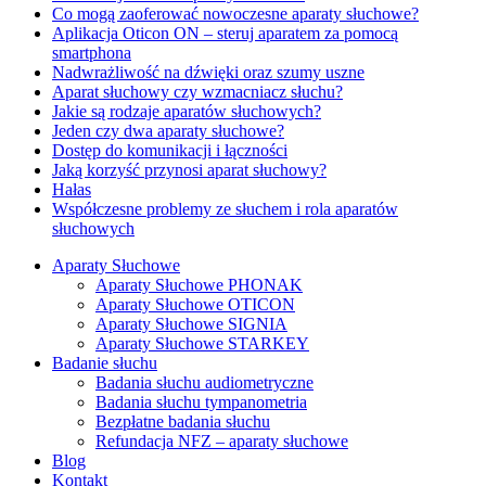
Co mogą zaoferować nowoczesne aparaty słuchowe?
Aplikacja Oticon ON – steruj aparatem za pomocą
smartphona
Nadwrażliwość na dźwięki oraz szumy uszne
Aparat słuchowy czy wzmacniacz słuchu?
Jakie są rodzaje aparatów słuchowych?
Jeden czy dwa aparaty słuchowe?
Dostęp do komunikacji i łączności
Jaką korzyść przynosi aparat słuchowy?
Hałas
Współczesne problemy ze słuchem i rola aparatów
słuchowych
Aparaty Słuchowe
Aparaty Słuchowe PHONAK
Aparaty Słuchowe OTICON
Aparaty Słuchowe SIGNIA
Aparaty Słuchowe STARKEY
Badanie słuchu
Badania słuchu audiometryczne
Badania słuchu tympanometria
Bezpłatne badania słuchu
Refundacja NFZ – aparaty słuchowe
Blog
Kontakt