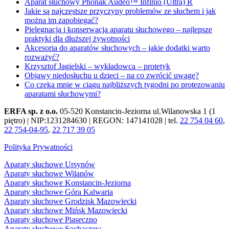
Aparat słuchowy Phonak Audéo™ Infinio (Ultra) R
Jakie są najczęstsze przyczyny problemów ze słuchem i jak
można im zapobiegać?
Pielęgnacja i konserwacja aparatu słuchowego – najlepsze
praktyki dla dłuższej żywotności
Akcesoria do aparatów słuchowych – jakie dodatki warto
rozważyć?
Krzysztof Jagielski – wykładowca – protetyk
Objawy niedosłuchu u dzieci – na co zwrócić uwagę?
Co czeka mnie w ciągu najbliższych tygodni po protezowaniu
aparatami słuchowymi?
ERFA sp. z o.o.
05-520 Konstancin-Jeziorna ul.Wilanowska 1 (1
piętro) | NIP:1231284630 | REGON: 147141028 | tel.
22 754 04 60
,
22 754-04-95
,
22 717 39 05
Polityka Prywatności
Aparaty słuchowe Ursynów
Aparaty słuchowe Wilanów
Aparaty słuchowe Konstancin-Jeziorna
Aparaty słuchowe Góra Kalwaria
Aparaty słuchowe Grodzisk Mazowiecki
Aparaty słuchowe Mińsk Mazowiecki
Aparaty słuchowe Piaseczno
Aparaty słuchowe Sochaczew