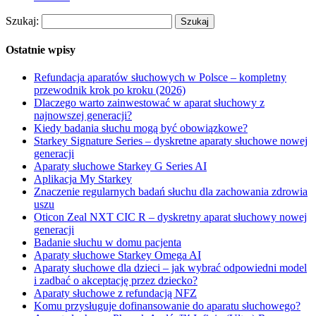
Szukaj:
Ostatnie wpisy
Refundacja aparatów słuchowych w Polsce – kompletny
przewodnik krok po kroku (2026)
Dlaczego warto zainwestować w aparat słuchowy z
najnowszej generacji?
Kiedy badania słuchu mogą być obowiązkowe?
Starkey Signature Series – dyskretne aparaty słuchowe nowej
generacji
Aparaty słuchowe Starkey G Series AI
Aplikacja My Starkey
Znaczenie regularnych badań słuchu dla zachowania zdrowia
uszu
Oticon Zeal NXT CIC R – dyskretny aparat słuchowy nowej
generacji
Badanie słuchu w domu pacjenta
Aparaty słuchowe Starkey Omega AI
Aparaty słuchowe dla dzieci – jak wybrać odpowiedni model
i zadbać o akceptację przez dziecko?
Aparaty słuchowe z refundacją NFZ
Komu przysługuje dofinansowanie do aparatu słuchowego?